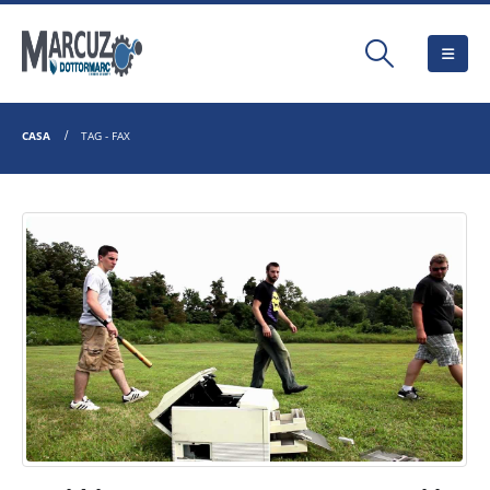
CASA
TAG -
FAX