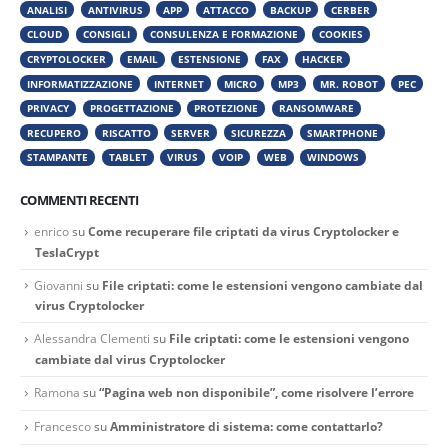
ANALISI
ANTIVIRUS
APP
ATTACCO
BACKUP
CERBER
CLOUD
CONSIGLI
CONSULENZA E FORMAZIONE
COOKIES
CRYPTOLOCKER
EMAIL
ESTENSIONE
FAX
HACKER
INFORMATIZZAZIONE
INTERNET
MICRO
MP3
MR. ROBOT
PEC
PRIVACY
PROGETTAZIONE
PROTEZIONE
RANSOMWARE
RECUPERO
RISCATTO
SERVER
SICUREZZA
SMARTPHONE
STAMPANTE
TABLET
VIRUS
VOIP
WEB
WINDOWS
COMMENTI RECENTI
enrico
su
Come recuperare file criptati da virus Cryptolocker e
TeslaCrypt
Giovanni
su
File criptati: come le estensioni vengono cambiate dal
virus Cryptolocker
Alessandra Clementi
su
File criptati: come le estensioni vengono
cambiate dal virus Cryptolocker
Ramona
su
“Pagina web non disponibile”, come risolvere l’errore
Francesco
su
Amministratore di sistema: come contattarlo?