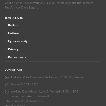
where it ends. It ends with you. Like you’re the only one that matters." -
The Circle
by Dave Eggers
TEMI DEL SITO
Backup
Cultura
Cybersecurity
Privacy
Ransomware
CONTATTAMI
Address:
Viale Colonnello Galliano n. 57, 37138, Verona
Phone:
045 511 8550
Working Days/Hours:
Lunedì - Venerdì / 8:30 - 18:00
Se vuoi contattarmi via email,
info [chiocciola] dottormarc.it
Dottor Marc S.r.l