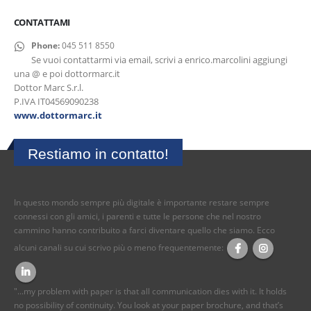
CONTATTAMI
Phone:
045 511 8550
Se vuoi contattarmi via email, scrivi a enrico.marcolini aggiungi
una @ e poi dottormarc.it
Dottor Marc S.r.l.
P.IVA IT04569090238
www.dottormarc.it
Restiamo in contatto!
In questo mondo sempre più digitale è importante restare sempre
connessi con gli amici, i parenti e tutte le persone che nel nostro
cammino hanno contribuito a farci diventare quello che siamo. Ecco
alcuni canali su cui scrivo più o meno frequentemente:
"...my problem with paper is that all communication dies with it. It holds
no possibility of continuity. You look at your paper brochure, and that’s