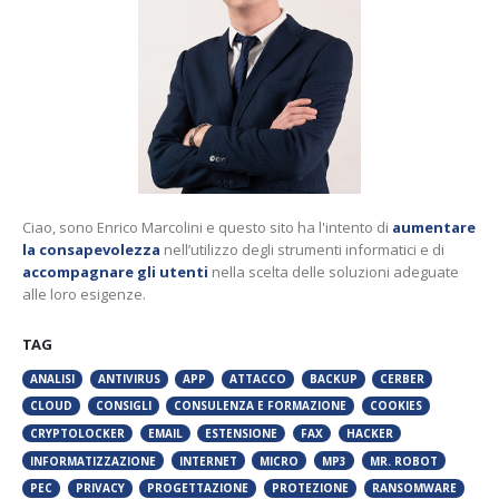
Ciao, sono Enrico Marcolini e questo sito ha l'intento di
aumentare
la consapevolezza
nell’utilizzo degli strumenti informatici e di
accompagnare gli utenti
nella scelta delle soluzioni adeguate
alle loro esigenze.
TAG
ANALISI
ANTIVIRUS
APP
ATTACCO
BACKUP
CERBER
CLOUD
CONSIGLI
CONSULENZA E FORMAZIONE
COOKIES
CRYPTOLOCKER
EMAIL
ESTENSIONE
FAX
HACKER
INFORMATIZZAZIONE
INTERNET
MICRO
MP3
MR. ROBOT
PEC
PRIVACY
PROGETTAZIONE
PROTEZIONE
RANSOMWARE