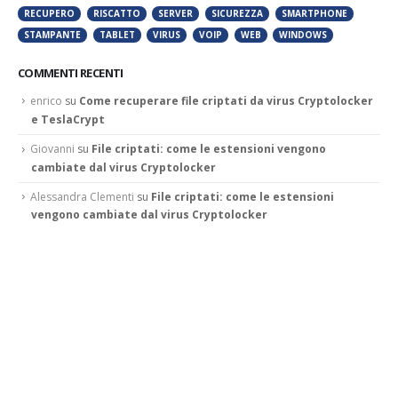
RECUPERO
RISCATTO
SERVER
SICUREZZA
SMARTPHONE
STAMPANTE
TABLET
VIRUS
VOIP
WEB
WINDOWS
COMMENTI RECENTI
enrico
su
Come recuperare file criptati da virus Cryptolocker
e TeslaCrypt
Giovanni
su
File criptati: come le estensioni vengono
cambiate dal virus Cryptolocker
Alessandra Clementi
su
File criptati: come le estensioni
vengono cambiate dal virus Cryptolocker
Ramona
su
“Pagina web non disponibile”, come risolvere
l’errore
Francesco
su
Amministratore di sistema: come contattarlo?
CONTATTAMI
Phone:
045 511 8550
Se vuoi contattarmi via email, scrivi a enrico.marcolini aggiungi