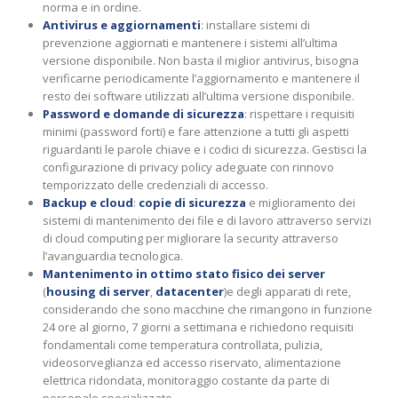
norma e in ordine.
Antivirus e aggiornamenti
: installare sistemi di
prevenzione aggiornati e mantenere i sistemi all’ultima
versione disponibile. Non basta il miglior antivirus, bisogna
verificarne periodicamente l’aggiornamento e mantenere il
resto dei software utilizzati all’ultima versione disponibile.
Password e domande di sicurezza
: rispettare i requisiti
minimi (password forti) e fare attenzione a tutti gli aspetti
riguardanti le parole chiave e i codici di sicurezza. Gestisci la
configurazione di privacy policy adeguate con rinnovo
temporizzato delle credenziali di accesso.
Backup e cloud
:
copie di sicurezza
e miglioramento dei
sistemi di mantenimento dei file e di lavoro attraverso servizi
di
cloud computing
per migliorare la security attraverso
l’avanguardia tecnologica.
Mantenimento in ottimo stato fisico dei server
(
housing di server
,
datacenter
)
e degli apparati di rete,
considerando che sono macchine che rimangono in funzione
24 ore al giorno, 7 giorni a settimana e richiedono requisiti
fondamentali come temperatura controllata, pulizia,
videosorveglianza ed accesso riservato, alimentazione
elettrica ridondata, monitoraggio costante da parte di
personale specializzato.