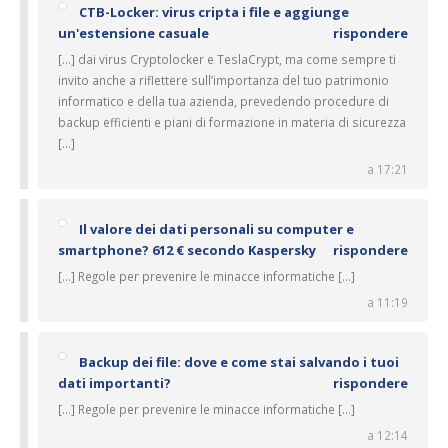
CTB-Locker: virus cripta i file e aggiunge
un'estensione casuale
rispondere
[…] dai virus Cryptolocker e TeslaCrypt, ma come sempre ti
invito anche a riflettere sull’importanza del tuo patrimonio
informatico e della tua azienda, prevedendo procedure di
backup efficienti e piani di formazione in materia di sicurezza
[…]
a 17:21
Il valore dei dati personali su computer e
smartphone? 612 € secondo Kaspersky
rispondere
[…] Regole per prevenire le minacce informatiche […]
a 11:19
Backup dei file: dove e come stai salvando i tuoi
dati importanti?
rispondere
[…] Regole per prevenire le minacce informatiche […]
a 12:14