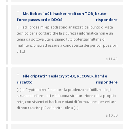
Mr. Robot 1x01: hacker reali con TOR, brute-
force password e DDOS
rispondere
[…] ed i prossimi episodi sono analizzati dal punto di vista
tecnico per ricordarti che la sicurezza informatica non è un
tema da sottovalutare, siamo tutti potenziali vittime di
malintenzionati ed essere a conoscenza dei pericoli possibili
ci […]
a 11:49
File criptati? TeslaCrypt 4.0, RECOVER.html e
riscatto
rispondere
[…] e Cryptolocker è sempre la prudenza nell’utilizzo degli
strumenti informatici e la buona strutturazione della propria
rete, con sistemi di backup e piani di formazione, per evitare
di non riuscire più ad aprire i file a […]
a 10:50