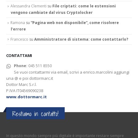
Alessandra Clementi
su
File criptati: come le estensioni
vengono cambiate dal virus Cryptolocker
Ramona
su
“Pagina web non disponibile”, come risolvere
l’errore
Francesco
su
Amministratore di sistema: come contattarlo?
CONTATTAMI
Phone:
045 511 8550
Se vuoi contattarmi via email, scrivi a enrico.marcolini aggiungi
una @ e poi dottormarc.it
Dottor Marc S.r.l.
P.IVA IT04569090238
www.dottormarc.it
Restiamo in contatto!
In questo mondo sempre più digitale è importante restare sempre