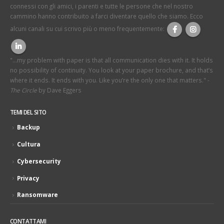
connessi con gli amici, i parenti e tutte le persone che nel nostro
cammino hanno contribuito a farci diventare quello che siamo. Ecco
alcuni canali su cui scrivo più o meno frequentemente:
"...my problem with paper is that all communication dies with it. It holds
no possibility of continuity. You look at your paper brochure, and that’s
where it ends. It ends with you. Like you’re the only one that matters." -
The Circle
by Dave Eggers
TEMI DEL SITO
Backup
Cultura
Cybersecurity
Privacy
Ransomware
CONTATTAMI