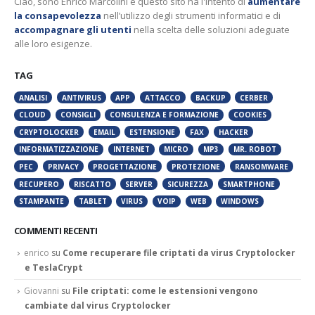
Ciao, sono Enrico Marcolini e questo sito ha l'intento di
aumentare
la consapevolezza
nell’utilizzo degli strumenti informatici e di
accompagnare gli utenti
nella scelta delle soluzioni adeguate
alle loro esigenze.
TAG
ANALISI
ANTIVIRUS
APP
ATTACCO
BACKUP
CERBER
CLOUD
CONSIGLI
CONSULENZA E FORMAZIONE
COOKIES
CRYPTOLOCKER
EMAIL
ESTENSIONE
FAX
HACKER
INFORMATIZZAZIONE
INTERNET
MICRO
MP3
MR. ROBOT
PEC
PRIVACY
PROGETTAZIONE
PROTEZIONE
RANSOMWARE
RECUPERO
RISCATTO
SERVER
SICUREZZA
SMARTPHONE
STAMPANTE
TABLET
VIRUS
VOIP
WEB
WINDOWS
COMMENTI RECENTI
enrico
su
Come recuperare file criptati da virus Cryptolocker
e TeslaCrypt
Giovanni
su
File criptati: come le estensioni vengono
cambiate dal virus Cryptolocker