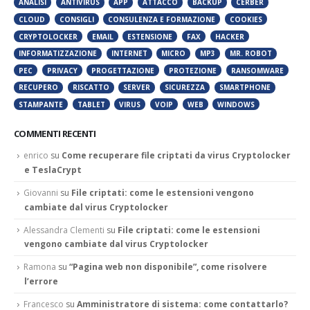
ANALISI
ANTIVIRUS
APP
ATTACCO
BACKUP
CERBER
CLOUD
CONSIGLI
CONSULENZA E FORMAZIONE
COOKIES
CRYPTOLOCKER
EMAIL
ESTENSIONE
FAX
HACKER
INFORMATIZZAZIONE
INTERNET
MICRO
MP3
MR. ROBOT
PEC
PRIVACY
PROGETTAZIONE
PROTEZIONE
RANSOMWARE
RECUPERO
RISCATTO
SERVER
SICUREZZA
SMARTPHONE
STAMPANTE
TABLET
VIRUS
VOIP
WEB
WINDOWS
COMMENTI RECENTI
enrico
su
Come recuperare file criptati da virus Cryptolocker
e TeslaCrypt
Giovanni
su
File criptati: come le estensioni vengono
cambiate dal virus Cryptolocker
Alessandra Clementi
su
File criptati: come le estensioni
vengono cambiate dal virus Cryptolocker
Ramona
su
“Pagina web non disponibile”, come risolvere
l’errore
Francesco
su
Amministratore di sistema: come contattarlo?