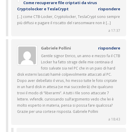
Come recuperare file criptati da virus
Cryptolocker e TeslaCrypt
rispondere
[…] come CTB-Locker, Cryptolocker, TeslaCrypt sono sempre
più diffusi e pagare il riscatto del ransomware non è […]
a 17:37
Gabriele Pollini
rispondere
Gentile signor Enrico, un anno e mezzo fa il CTB
Locker ha fatto strage delle mie centinaia d
foto salvate sia nel PC che in un paio di hard
disk esterni lasciati haimè colpevolmente attaccati al PC.
Dopo aver debellato il virus, ho messo tutte le foto criptate
in un hard disk in attesa (se mai succederà) che qualcuno
trovi il modo di “liberarmi”. A tutti i file sono attaccate 7
lettere. vvfendk. curiosando sull’argomento vedo che lei è
molto esperto in materia, pensa si possa fare qualcosa?
Grazie per una cortese risposta. Gabriele Pollini
a 18:43