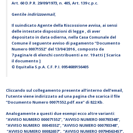
Art. 60 D.P.R. 29/09/1973, n. 405, Art. 139 c.p.c.
Gentile
indirizzoemail
,
Il suindicato Agente della Riscossione avvisa, ai sensi
delle intestate disposizioni di legge , di aver
depositato in data odierna, nella Casa Comunale del
Comune il seguente avviso di pagamento “Documento
Numero 00071552” del 13/04/2016 , composto da
7 pagina/e di elenchi contribuenti a nr. 19 atti [ Scarica
il documento ]
© Equitalia S.p.A. C.F. P.I. 0954689156405
Cliccando sul collegamento presente all’interno dell’email,
l’utente viene indirizzato ad una pagina che scarica il file
“
Documento Numero 00071552.pdf.exe
” di 822 Kb.
Analogamente a questi due esempi ecco altre varianti:
“AVVISO NUMERO 000071552”, “AVVISO NUMERO 000793348”,
“AVVISO NUMERO 00045552”, “AVVISO NUMERO 000793348”,
“AVVISO NUMERO 00082657”, “AVVISO NUMERO 09794563457”,