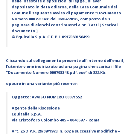
delle intestate disposizioni di legge , di aver
depositato in data odierna, nella Casa Comunale del
Comune il seguente avviso di pagamento “Documento
Numero 000793348” del 06/04/2016 , composto da 3
pagina/e di elenchi contribuenti a nr. 7 atti [ Scarica il
documento ]
© Equitalia S.p.A. C.F. P.I. 0917089156499
Cliccando sul collegamento presente all’interno dell’email,
l’utente viene indirizzato ad una pagina che scarica il file
“
Documento Numero 000793348.pdf.exe
” di 822 Kb.
oppure in una variante più recente:
Oggetto: AVVISO NUMERO 00071552
Agente della Risossione
Equitalia S.p.A.
Via Cristoforo Colombo 405 – 0040597 – Roma
Art. 26 D.P.R. 29/09/1973, n. 602 e successive modifiche –