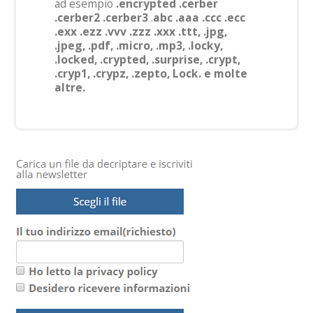
ad esempio
.encrypted .cerber
.cerber2 .cerber3
.
abc .aaa .ccc .ecc
.exx .ezz .vvv .zzz .xxx .ttt, .jpg,
.jpeg, .pdf, .micro, .mp3, .locky,
.locked, .crypted, .surprise, .crypt,
.cryp1, .crypz, .zepto, Lock. e molte
altre.