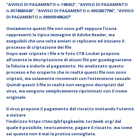
“AVVISO DI PAGAMENTO n.198432”, “AVVISO DI PAGAMENTO
n.0074885040”, “AVVISO DI PAGAMENTO n.0002807796”, “AVVISO
DI PAGAMENTO n.000093498267”.
Ovviamente questi file non sono pdf seppure l’icona
rappresenti la tipica immagine di Adobe Reader, ma
eseguibili che una volta avviati si replicano ed iniziano il
processo di
criptazione dei file
.
Dopo aver
criptato i file e le foto CTB-Locker
propone
all’utente la
decriptazione
di alcuni file per guadagnarsene
la fiducia e indurlo al pagamento. Ho analizzato questo
processo e ho scoperto che in realtà questi file
non sono
criptati
, ma solamente
rinominati
con l’estensione casuale.
Quindi questi 5 file in realtà non vengono decriptati dal
virus, ma vengono semplicemente ripristinati con il nome
originale.
Il virus propone il
pagamento del riscatto
invitando l’utente
a visitare
l’indirizzo https://tmc2ybfqzgkaeilm.tor2web.org/ dal
quale è possibile, teoricamente, pagare il riscatto, ma come
sai questa non è mai la pratica consigliata.