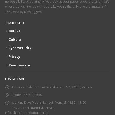
no possibility of continuity. You look at your paper brochure, and that’s
where it ends. It ends with you. Like you’re the only one that matters." -
The Circle
by Dave Eggers
TEMI DEL SITO
Backup
Cultura
Cybersecurity
Privacy
Ransomware
CONTATTAMI
Address:
Viale Colonnello Galliano n. 57, 37138, Verona
Phone:
045 511 8550
Working Days/Hours:
Lunedì - Venerdì / 8:30 - 18:00
Se vuoi contattarmi via email,
info [chiocciola] dottormarc.it