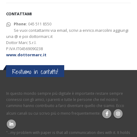
CONTATTAMI
Phone:
045 511 8550
Se vuoi contattarmi via email, scrivi a enrico.marcolini aggiungi
una @ e poi dottormarc.it
Dottor Marc S.r.l.
P.IVA IT04569090238
www.dottormarc.it
Restiamo in contatto!
In questo mondo sempre più digitale è importante restare sempre
connessi con gli amici, i parenti e tutte le persone che nel nostro
cammino hanno contribuito a farci diventare quello che siamo. Ecco
alcuni canali su cui scrivo più o meno frequentemente:
"...my problem with paper is that all communication dies with it. It holds