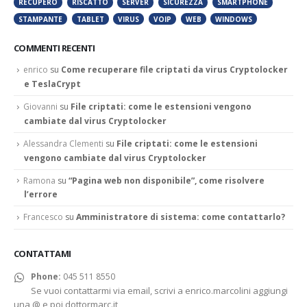
RECUPERO
RISCATTO
SERVER
SICUREZZA
SMARTPHONE
STAMPANTE
TABLET
VIRUS
VOIP
WEB
WINDOWS
COMMENTI RECENTI
enrico
su
Come recuperare file criptati da virus Cryptolocker
e TeslaCrypt
Giovanni
su
File criptati: come le estensioni vengono
cambiate dal virus Cryptolocker
Alessandra Clementi
su
File criptati: come le estensioni
vengono cambiate dal virus Cryptolocker
Ramona
su
“Pagina web non disponibile”, come risolvere
l’errore
Francesco
su
Amministratore di sistema: come contattarlo?
CONTATTAMI
Phone:
045 511 8550
Se vuoi contattarmi via email, scrivi a enrico.marcolini aggiungi
una @ e poi dottormarc.it