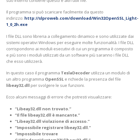
suo interno contiene questo e altri utili file.
Il programma si può scaricare facilmente da questo
indirizzo:
http://slproweb.com/download/Win32OpenSSL_Light-
1_0_2h.exe
I file DLL sono libreria a collegamento dinamico e sono utilizzate dai
sistemi operativi Windows per eseguire molte funzionalità. I file DLL
corrispondono ai moduli esecutivi di cui un programma è composto
e più sono i moduli utilizzati da un software più saranno i file DLL
che esso utilizzerà.
In questo caso il programma
TeslaDecoder
utilizza un modulo di
un altro programma
OpenSSL
e richiede la presenza del file
libeay32.dll
per svolgere le sue funzioni.
Ecco alcuni messaggi di errore che potresti visualizzare:
“Libeay32.dll non trovato.”
“Il file libeay32.dll è mancante.”
“Libeay32.dll violazione di accesso.”
“Impossibile registrare libeay32.dll.”
“Impossibile trovare
C:\Windows\System32\\libeay32.dll.”