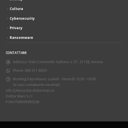
Cultura
Cybersecurity
Privacy
Ransomware
CONTATTAMI
Address:
Viale Colonnello Galliano n. 57, 37138, Verona
Phone:
045 511 8550
Working Days/Hours:
Lunedì - Venerdì / 8:30 - 18:00
Se vuoi contattarmi via email,
info [chiocciola] dottormarc.it
Dottor Marc S.r.l
P.IVA IT04569090238