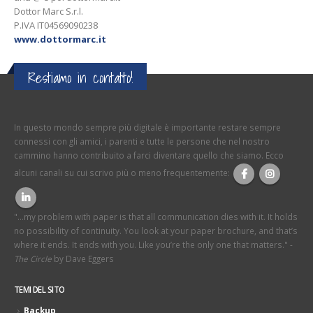
Dottor Marc S.r.l.
P.IVA IT04569090238
www.dottormarc.it
Restiamo in contatto!
In questo mondo sempre più digitale è importante restare sempre
connessi con gli amici, i parenti e tutte le persone che nel nostro
cammino hanno contribuito a farci diventare quello che siamo. Ecco
alcuni canali su cui scrivo più o meno frequentemente:
"...my problem with paper is that all communication dies with it. It holds
no possibility of continuity. You look at your paper brochure, and that’s
where it ends. It ends with you. Like you’re the only one that matters." -
The Circle
by Dave Eggers
TEMI DEL SITO
Backup