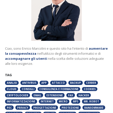
Ciao, sono Enrico Marcolini e questo sito ha l'intento di
aumentare
la consapevolezza
nell’utilizzo degli strumenti informatici e di
accompagnare gli utenti
nella scelta delle soluzioni adeguate
alle loro esigenze.
TAG
ANALISI
ANTIVIRUS
APP
ATTACCO
BACKUP
CERBER
CLOUD
CONSIGLI
CONSULENZA E FORMAZIONE
COOKIES
CRYPTOLOCKER
EMAIL
ESTENSIONE
FAX
HACKER
INFORMATIZZAZIONE
INTERNET
MICRO
MP3
MR. ROBOT
PEC
PRIVACY
PROGETTAZIONE
PROTEZIONE
RANSOMWARE