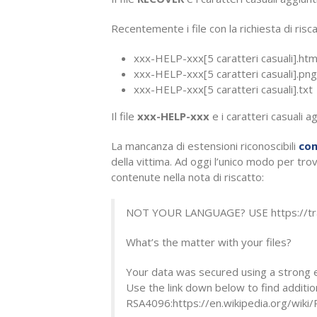
Recentemente i file con la richiesta di risc
xxx-HELP-xxx[5 caratteri casuali].htm
xxx-HELP-xxx[5 caratteri casuali].png
xxx-HELP-xxx[5 caratteri casuali].txt
Il file
xxx-HELP-xxx
e i caratteri casuali ag
La mancanza di estensioni riconoscibili
com
della vittima. Ad oggi l’unico modo per tro
contenute nella nota di riscatto:
NOT YOUR LANGUAGE? USE https://tra
What’s the matter with your files?
Your data was secured using a strong 
Use the link down below to find additio
RSA4096:https://en.wikipedia.org/wiki