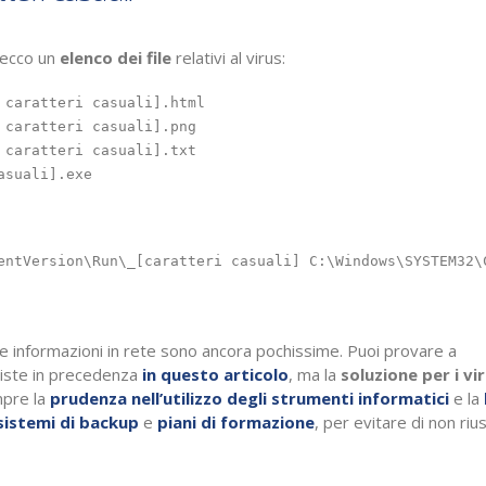
 ecco un
elenco dei file
relativi al virus:
 caratteri casuali].html

 caratteri casuali].png

 caratteri casuali].txt

ws\SYSTEM32\CMD.EXE /C START %UserProfile%\Documenti\[caratteri casuali].exe

 le informazioni in rete sono ancora pochissime. Puoi provare a
viste in precedenza
in questo articolo
, ma la
soluzione per i vi
pre la
prudenza nell’utilizzo degli strumenti informatici
e la
istemi di backup
e
piani di formazione
, per evitare di non riu