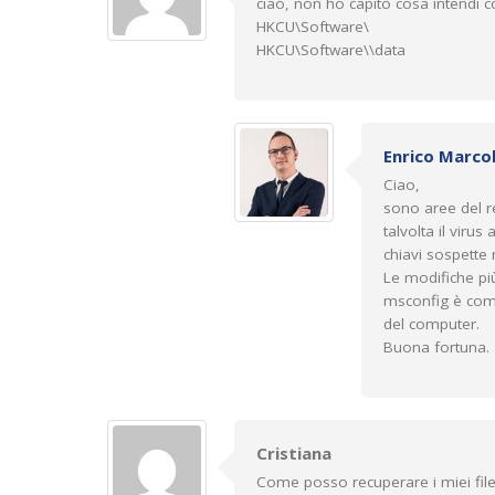
ciao, non ho capito cosa intendi co
HKCU\Software\
HKCU\Software\\data
Enrico Marcol
Ciao,
sono aree del r
talvolta il viru
chiavi sospette
Le modifiche più
msconfig è comu
del computer.
Buona fortuna.
Cristiana
Come posso recuperare i miei file 