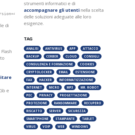
strumenti informatici e di
accompagnare gli utenti
nella scelta
rsion=4.0&OS=[build_id]&ID=[?]&inst_id=[id_vittima]
delle soluzioni adeguate alle loro
esigenze.
le di
TAG
ANALISI
ANTIVIRUS
APP
ATTACCO
 Flash
BACKUP
CERBER
CLOUD
CONSIGLI
tto
CONSULENZA E FORMAZIONE
COOKIES
CRYPTOLOCKER
EMAIL
ESTENSIONE
litare
FAX
HACKER
INFORMATIZZAZIONE
INTERNET
MICRO
MP3
MR. ROBOT
 Gb e
PEC
PRIVACY
PROGETTAZIONE
PROTEZIONE
RANSOMWARE
RECUPERO
RISCATTO
SERVER
SICUREZZA
SMARTPHONE
STAMPANTE
TABLET
VIRUS
VOIP
WEB
WINDOWS