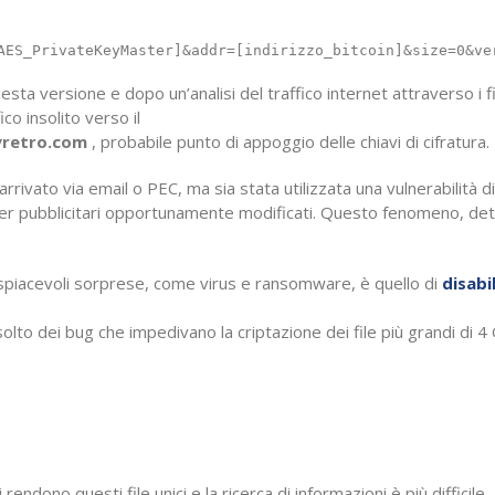
AES_PrivateKeyMaster]&addr=[indirizzo_bitcoin]&size=0&ve
sta versione e dopo un’analisi del traffico internet attraverso i fi
co insolito verso il
retro.com
, probabile punto di appoggio delle chiavi di cifratura.
rrivato via email o PEC, ma sia stata utilizzata una vulnerabilità di
nner pubblicitari opportunamente modificati. Questo fenomeno, de
in spiacevoli sorprese, come virus e ransomware, è quello di
disabi
solto dei bug che impedivano la criptazione dei file più grandi di 4
 rendono questi file unici e la ricerca di informazioni è più difficile.