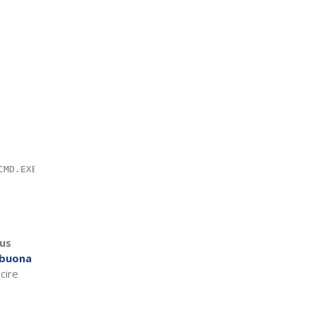
rus
buona
scire