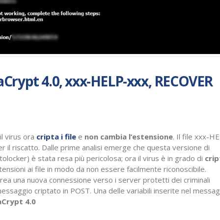
eslaCrypt 4.0, xxx-HELP-xxx, RECOVER
il virus ora
cripta i file
e
non cambia l’estensione
. Il file xxx-
 il riscatto. Dalle prime analisi emerge che questa versione di
locker) è stata resa più pericolosa; ora il virus è in grado di
crip
nsioni ai file in modo da non essere facilmente riconoscibile.
crea una nuova connessione verso i server protetti dei criminali
 messaggio criptato in POST. Una delle variabili inserite nel messa
aCrypt 4.0