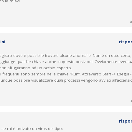
n le chiavi
a
ini
rispo
egistro dove è possibile trovare alcune anomalie. Non è un dato certo
s aggiunge qualche chiave anche in queste posizioni. Ovviamente eventua
 non sfuggiranno ad un occhio esperto.
 frequenti sono sempre nella chiave “Run”. Attraverso Start -> Esegui -
nque possibile visualizzare quali processi vengono avviati all’accensi
a
rispo
se mi è arrivato un virus del tipo: