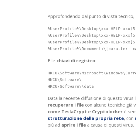
Approfondendo dal punto di vista tecnico,
%UserProfile%\Desktop\xxx-HELP-xxx[5
%UserProfile%\Desktop\xxx-HELP-xxx[5
%UserProfile%\Desktop\xxx-HELP-xxx[5
E le
chiavi di registro
:
HKCU\Software\Microsoft\Windows\CurrentVersion\Run\_[caratteri casuali]	C:\Windo
HKCU\Software\

HKCU\Software\\data
Data la recente diffusione di questo virus
recuperare i file
con alcune tecniche già 
come TeslaCrypt e Cryptolocker
è sem
strutturazione della propria rete
, con
s
più ad
aprire i file
a causa di questi virus.