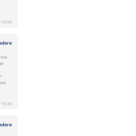
 14:50
ndere
, ma
li
>
one
 15:34
ndere