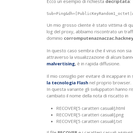
Ecco un esempio di richiesta
decriptata
:
Sub=Ping&dh=[PublicKeyRandom1_octet|
Un mio grosso cliente è stato vittima di que
log del proxy, abbiamo riscontrato un traffi
dominio
corromputenaznaczac.hackney
In questo caso sembra che il virus non sia a
attraverso la visualizzazione di alcuni ba
malvertising
,
è in rapida diffusione.
Il mio consiglio per evitare di incappare 
la tecnologia Flash
nel proprio browser.
In questa variante gli sviluppatori hanno ri
cambiato il nome della nota di riscatto in
RECOVER[5 caratteri casuali].html
RECOVER[5 caratteri casuali].png
RECOVER[5 caratteri casuali].txt
Il file
RECOVER
e i caratteri casuali aggiunti