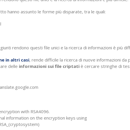
atto hanno assunto le forme più disparate, tra le quali:
l
giunti rendono questi file unici e la ricerca di informazioni è più diffi
e in altri casi
, rende difficile la ricerca di nuove informazioni da 
vare delle
informazioni sui file criptati
è cercare stringhe di te
nslate.google.com
encryption with RSA4096.
nal information on the encryption keys using
/RSA_(cryptosystem)