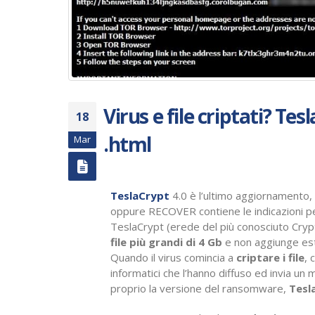
Virus e file criptati? T
18
.html
Mar
TeslaCrypt
4.0 è l’ultimo aggiornamento, 
oppure RECOVER contiene le indicazioni per
TeslaCrypt (erede del più conosciuto Crypto
file più grandi di 4 Gb
e non aggiunge este
Quando il virus comincia a
criptare i file
, 
informatici che l’hanno diffuso ed invia un
proprio la versione del ransomware,
Tesl