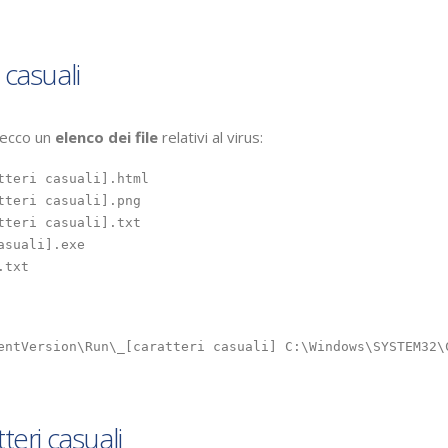
 casuali
 ecco un
elenco dei file
relativi al virus:
teri casuali].html

teri casuali].png

teri casuali].txt

suali].exe

ws\SYSTEM32\CMD.EXE /C START %UserProfile%\Documents\[caratteri casuali].exe

teri casuali