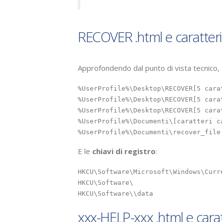
RECOVER .html e caratteri
Approfondendo dal punto di vista tecnico,
%UserProfile%\Desktop\RECOVER[5 carat
%UserProfile%\Desktop\RECOVER[5 carat
%UserProfile%\Desktop\RECOVER[5 carat
%UserProfile%\Documenti\[caratteri ca
E le
chiavi di registro
:
HKCU\Software\Microsoft\Windows\CurrentVersion\Run\_[caratteri casuali]	C:\Windo
HKCU\Software\

HKCU\Software\\data
xxx-HELP-xxx .html e carat