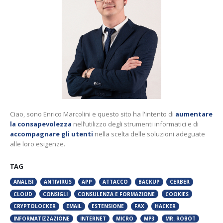
Ciao, sono Enrico Marcolini e questo sito ha l'intento di
aumentare
la consapevolezza
nell’utilizzo degli strumenti informatici e di
accompagnare gli utenti
nella scelta delle soluzioni adeguate
alle loro esigenze.
TAG
ANALISI
ANTIVIRUS
APP
ATTACCO
BACKUP
CERBER
CLOUD
CONSIGLI
CONSULENZA E FORMAZIONE
COOKIES
CRYPTOLOCKER
EMAIL
ESTENSIONE
FAX
HACKER
INFORMATIZZAZIONE
INTERNET
MICRO
MP3
MR. ROBOT