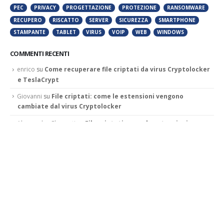
PEC
PRIVACY
PROGETTAZIONE
PROTEZIONE
RANSOMWARE
RECUPERO
RISCATTO
SERVER
SICUREZZA
SMARTPHONE
STAMPANTE
TABLET
VIRUS
VOIP
WEB
WINDOWS
COMMENTI RECENTI
enrico
su
Come recuperare file criptati da virus Cryptolocker
e TeslaCrypt
Giovanni
su
File criptati: come le estensioni vengono
cambiate dal virus Cryptolocker
Alessandra Clementi
su
File criptati: come le estensioni
vengono cambiate dal virus Cryptolocker
Ramona
su
“Pagina web non disponibile”, come risolvere
l’errore
Francesco
su
Amministratore di sistema: come contattarlo?
CONTATTAMI
Phone:
045 511 8550